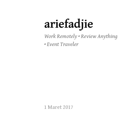
ariefadjie
Skip
to
Work Remotely • Review Anything
content
• Event Traveler
1 Maret 2017